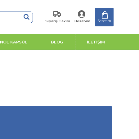
Sepetim
Sipariş Takibi
Hesabım
ENOL KAPSÜL
BLOG
İLETİŞİM