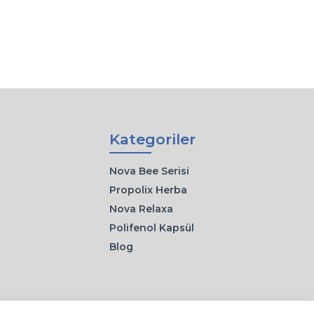
Kategoriler
Nova Bee Serisi
Propolix Herba
Nova Relaxa
Polifenol Kapsül
Blog