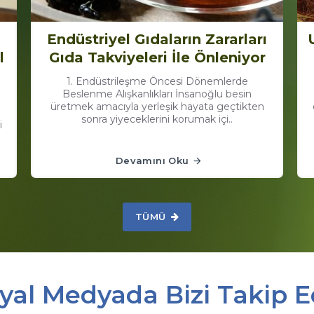
Endüstriyel Gıdaların Zararları
l
Gıda Takviyeleri İle Önleniyor
1. Endüstrileşme Öncesi Dönemlerde
Beslenme Alışkanlıkları İnsanoğlu besin
üretmek amacıyla yerleşik hayata geçtikten
sonra yiyeceklerini korumak içi..
i
Devamını Oku
TÜMÜ
yal Medyada Bizi Takip E