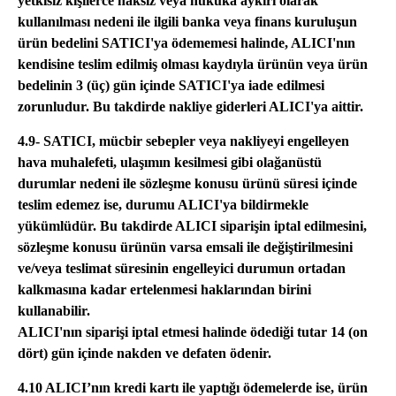
yetkisiz kişilerce haksız veya hukuka aykırı olarak
kullanılması nedeni ile ilgili banka veya finans kuruluşun
ürün bedelini SATICI'ya ödememesi halinde, ALICI'nın
kendisine teslim edilmiş olması kaydıyla ürünün veya ürün
bedelinin 3 (üç) gün içinde SATICI'ya iade edilmesi
zorunludur. Bu takdirde nakliye giderleri ALICI'ya aittir.
4.9- SATICI, mücbir sebepler veya nakliyeyi engelleyen
hava muhalefeti, ulaşımın kesilmesi gibi olağanüstü
durumlar nedeni ile sözleşme konusu ürünü süresi içinde
teslim edemez ise, durumu ALICI'ya bildirmekle
yükümlüdür. Bu takdirde ALICI siparişin iptal edilmesini,
sözleşme konusu ürünün varsa emsali ile değiştirilmesini
ve/veya teslimat süresinin engelleyici durumun ortadan
kalkmasına kadar ertelenmesi haklarından birini
kullanabilir.
ALICI'nın siparişi iptal etmesi halinde ödediği tutar 14 (on
dört) gün içinde nakden ve defaten ödenir.
4.10 ALICI’nın kredi kartı ile yaptığı ödemelerde ise, ürün