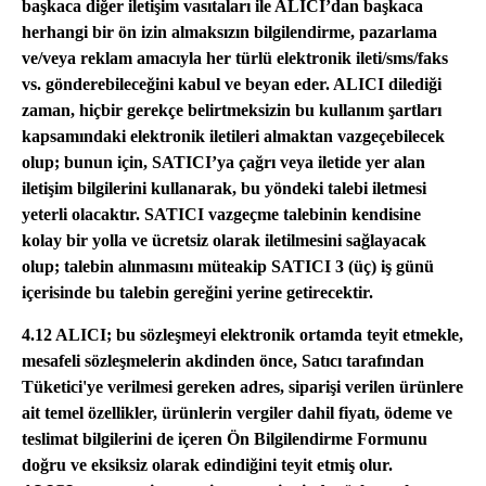
başkaca diğer iletişim vasıtaları ile ALICI’dan başkaca
herhangi bir ön izin almaksızın bilgilendirme, pazarlama
ve/veya reklam amacıyla her türlü elektronik ileti/sms/faks
vs. gönderebileceğini kabul ve beyan eder. ALICI dilediği
zaman, hiçbir gerekçe belirtmeksizin bu kullanım şartları
kapsamındaki elektronik iletileri almaktan vazgeçebilecek
olup; bunun için, SATICI’ya çağrı veya iletide yer alan
iletişim bilgilerini kullanarak, bu yöndeki talebi iletmesi
yeterli olacaktır. SATICI vazgeçme talebinin kendisine
kolay bir yolla ve ücretsiz olarak iletilmesini sağlayacak
olup; talebin alınmasını müteakip SATICI 3 (üç) iş günü
içerisinde bu talebin gereğini yerine getirecektir.
4.12 ALICI; bu sözleşmeyi elektronik ortamda teyit etmekle,
mesafeli sözleşmelerin akdinden önce, Satıcı tarafından
Tüketici'ye verilmesi gereken adres, siparişi verilen ürünlere
ait temel özellikler, ürünlerin vergiler dahil fiyatı, ödeme ve
teslimat bilgilerini de içeren Ön Bilgilendirme Formunu
doğru ve eksiksiz olarak edindiğini teyit etmiş olur.