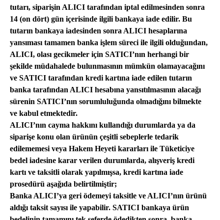
tutarı, siparişin ALICI tarafından iptal edilmesinden sonra
14 (on dört) gün içerisinde ilgili bankaya iade edilir. Bu
tutarın bankaya iadesinden sonra ALICI hesaplarına
yansıması tamamen banka işlem süreci ile ilgili olduğundan,
ALICI, olası gecikmeler için SATICI’nın herhangi bir
şekilde müdahalede bulunmasının mümkün olamayacağını
ve SATICI tarafından kredi kartına iade edilen tutarın
banka tarafından ALICI hesabına yansıtılmasının alacağı
sürenin SATICI’nın sorumluluğunda olmadığını bilmekte
ve kabul etmektedir.
ALICI’nın cayma hakkını kullandığı durumlarda ya da
siparişe konu olan ürünün çeşitli sebeplerle tedarik
edilememesi veya Hakem Heyeti kararları ile Tüketiciye
bedel iadesine karar verilen durumlarda, alışveriş kredi
kartı ve taksitli olarak yapılmışsa, kredi kartına iade
prosedürü aşağıda belirtilmiştir;
Banka ALICI’ya geri ödemeyi taksitle ve ALICI’nın ürünü
aldığı taksit sayısı ile yapabilir. SATICI bankaya ürün
bedelinin tamamını tek seferde ödedikten sonra, banka