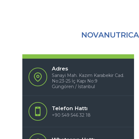
NOVANUTRICA 
Adres
Sanayi Mah. Kazım Karabekir Cad.
No:23-25 İç Kapı No:9
Güngören / İstanbul
Telefon Hattı
+90 549 546 32 18