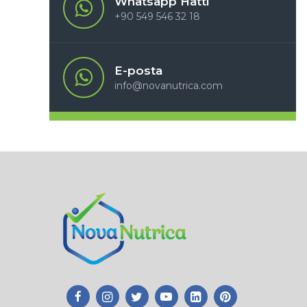
Whatsapp Hattı
+90 549 546 32 18
E-posta
info@novanutrica.com