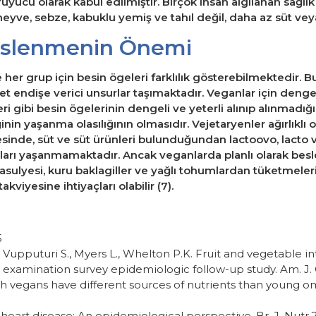
yucu olarak kabul edilmiştir. Birçok insan algılanan sağlık f
meyve, sebze, kabuklu yemiş ve tahıl değil, daha az süt veya
Beslenmenin Önemi
 her grup için besin ögeleri farklılık gösterebilmektedir. 
et endişe verici unsurlar taşımaktadır. Veganlar için deng
leri gibi besin ögelerinin dengeli ve yeterli alınıp alınmad
nin yaşanma olasılığının olmasıdır. Vejetaryenler ağırlıklı 
yesinde, süt ve süt ürünleri bulunduğundan lactoovo, lacto
ları yaşanmamaktadır. Ancak veganlarda planlı olarak beslen
asulyesi, kuru baklagiller ve yağlı tohumlardan tüketmeler
viyesine ihtiyaçları olabilir (7).
5
., Vupputuri S., Myers L., Whelton P.K. Fruit and vegetable i
on examination survey epidemiologic follow-up study. Am. J. 
h vegans have different sources of nutrients than young omn
y heart disease: An epidemiological perspective. Br. J. Nutr.