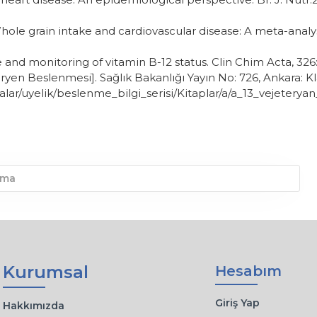
Whole grain intake and cardiovascular disease: A meta-analys
 and monitoring of vitamin B-12 status. Clin Chim Acta, 326:
ryen Beslenmesi]. Sağlık Bakanlığı Yayın No: 726, Ankara: Kl
irmalar/uyelik/beslenme_bilgi_serisi/Kitaplar/a/a_13_vejete
Kurumsal
Hesabım
Giriş Yap
Hakkımızda