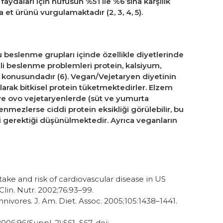
aydaları için nüfusun %5’i ile %6’sına karşılık
 et ürünü vurgulamaktadır (2, 3, 4, 5).
Bu beslenme grupları içinde özellikle diyetlerinde
eli beslenme problemleri protein, kalsiyum,
ığı konusundadır (6). Vegan/Vejetaryen diyetinin
olarak bitkisel protein tüketmektedirler. Elzem
 ve ovo vejetaryenlerde (süt ve yumurta
mezlerse ciddi protein eksikliği görülebilir, bu
i gerektiği düşünülmektedir. Ayrıca veganların
ntake and risk of cardiovascular disease in US
Clin. Nutr. 2002;76:93–99.
ivores. J. Am. Diet. Assoc. 2005;105:1438–1441.
2006;96(Suppl. 2):S61–S67. doi: