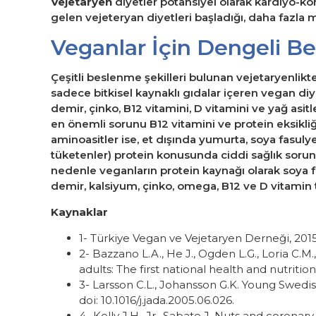
Vejetaryen
diyetler potansiyel olarak kardiyo-koru
gelen vejeteryan diyetleri başladığı, daha fazla 
Veganlar İçin Dengeli 
Çeşitli beslenme şekilleri bulunan vejetaryenlikte
sadece bitkisel kaynaklı gıdalar içeren vegan diy
demir, çinko, B12 vitamini, D vitamini ve yağ asit
en önemli sorunu B12 vitamini ve protein eksikliği
aminoasitler ise, et dışında yumurta, soya fasul
tüketenler) protein konusunda ciddi sağlık sorun
nedenle veganların protein kaynağı olarak soya f
demir, kalsiyum, çinko, omega, B12 ve D vitamin tak
Kaynaklar
1- Türkiye Vegan ve Vejetaryen Derneği, 201
2- Bazzano L.A., He J., Ogden L.G., Loria C.M
adults: The first national health and nutriti
3- Larsson C.L., Johansson G.K. Young Swedis
doi: 10.1016/j.jada.2005.06.026.
4- Kelly J.H., Jr., Sabate J. Nuts and coronar