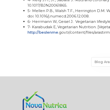
10.1017/BJN20061865.
5- Mellen P.B., Walsh T.F., Herrington D.M. 
doi: 10.1016/j.numecd.2006.12.008.
6- Herrmann W, Geisel J. Vegetarian lifestyle
7- Karabudak E, Vegetarian Nutrition. [Vejeta
http://beslenme
.gov.tr/content/files/arast